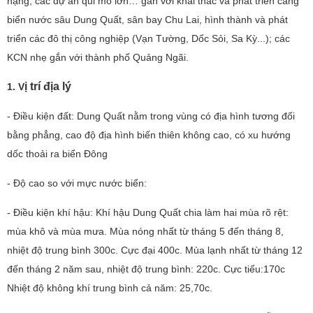
nặng, các dự án qui mô lớn… gắn với khai thác và phát triển cảng
biển nước sâu Dung Quất, sân bay Chu Lai, hình thành và phát
triển các đô thị công nghiệp (Vạn Tường, Dốc Sỏi, Sa Kỳ...); các
KCN nhẹ gắn với thành phố Quảng Ngãi.
ị trí địa lý
1. V
- Điều kiện đất: Dung Quất nằm trong vùng có địa hình tương đối
bằng phẳng, cao độ địa hình biến thiên không cao, có xu hướng
dốc thoải ra biển Đông
- Độ cao so với mực nước biển:
- Điều kiện khí hậu: Khí hậu Dung Quất chia làm hai mùa rõ rệt:
mùa khô và mùa mưa. Mùa nóng nhất từ tháng 5 đến tháng 8,
nhiệt độ trung bình 300c. Cực đại 400c. Mùa lạnh nhất từ tháng 12
đến tháng 2 năm sau, nhiệt độ trung bình: 220c. Cực tiểu:170c
Nhiệt độ không khí trung bình cả năm: 25,70c.