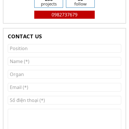
projects
follow
0982737679
CONTACT US