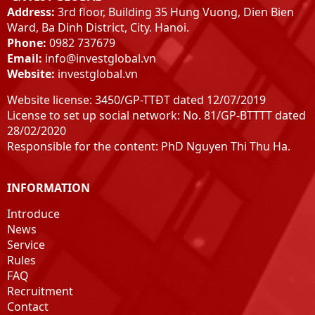
Address:
3rd floor, Building 35 Hung Vuong, Dien Bien
Ward, Ba Dinh District, City. Hanoi.
Phone:
0982 737679
Email:
info@investglobal.vn
Website:
investglobal.vn
Website license: 3450/GP-TTĐT dated 12/07/2019
License to set up social network: No. 81/GP-BTTTT dated
28/02/2020
Responsible for the content: PhD Nguyen Thi Thu Ha.
INFORMATION
Introduce
News
Service
Rules
FAQ
Recruitment
Contact