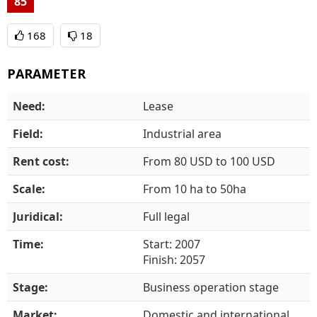
85
168
18
PARAMETER
Need:
Lease
Field:
Industrial area
Rent cost:
From 80 USD to 100 USD
Scale:
From 10 ha to 50ha
Juridical:
Full legal
Time:
Start:
2007
Finish:
2057
Stage:
Business operation stage
Market:
Domestic and international