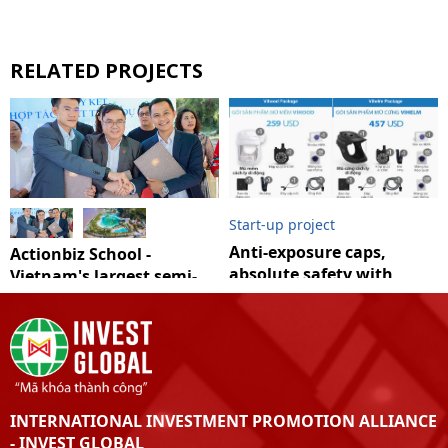
RELATED PROJECTS
Start-up project
Anti-exposure caps,
Actionbiz School -
absolute safety with
Vietnam's largest semi-
Covid
natural school film
INTERNATIONAL INVESTMENT PROMOTION ALLIANCE
- INVEST GLOBAL