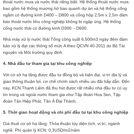
thoát nước mưa và nước thải riêng biệt. Hệ thống thoát nước mưa
bao gồm hệ thống mương hở bao quanh dự án và hệ thống cống
ngầm có đường kính D400 – D800 và cống hộp 2,5m x 2,5m đảm
bảo thoát nước khu công nghiệp không bị ngập úng. Hệ thống
cống nước thải có đường kính D300 – D600.
Nhà máy xử lý nước thải:Tổng công suất 6,500m3 ngày đêm đảm
bảo xử lý đạt các thông số mức A theo QCVN 40-2011 do Bộ Tài
nguyên và Môi trường quy định.
4. Nhà đầu tư tham gia tại khu công nghiệp
Với cơ sở hạ tầng được đầu tư đồng bộ và hiện đại, vị trí địa lý và
giao thông thuận lợi, cơ chế chính sách nhiều ưu đãi hấp dẫn. Đến
nay, KCN Thanh Liêm đã thu hút được rất nhiều nhà đầu tư có uy
tín trong và ngoài nước tham gia như:Tập đoàn Hoa Sen, Tập
đoàn Tân Hiệp Phát, Tân Á Đại Thành…
5. Thời gian hoạt động và chi phí đầu tư tại khu công nghiệp
Giá thuê cơ sở hạ tầng: Thỏa thuận tùy diện tích, vị trí, ngành
nghề. Phí quản lý KCN: 0,3USD/m2/năm