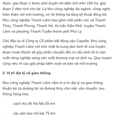
đoạn: giai đoạn 1 được phê duyệt với diện tích trên 150 ha, giai
đoạn 2 diện tích còn lại. Là khu công nghiệp đa ngành, công nghệ
thân thiện với môi trường, có hệ thống hạ tầng kỹ thuật đồng bộ.
Khu công nghiệp Thanh Liêm bao gồm một phần các xã Thanh
Thủy, Thanh Phong, Thanh Hà, thị trấn Kiện Khê, huyện Thanh
Liêm và phường Thanh Tuyền thành phố Phủ Lý.
Chủ đầu tư là Công ty Cổ phần bất động sản Capella. Khu công
nghiệp Thanh Liêm với tính chất là trung tâm kinh tế của huyện
được hoàn thành sẽ góp phần chuyển đổi cơ cấu kinh tế từ sản
xuất nông nghiệp sang sản xuất thương mại và dịch vụ. Quy hoạch
cũng nêu rõ các giải pháp kiểm soát và bảo vệ môi trường .
2. Vị trí địa lý và giao thông
Khu công nghiệp Thanh Liêm nằm ở vị trí địa lý và giao thông
thuận lợi cả đưởng bộ và đường thủy cho việc vận chuyển, lưu
thông hàng hóa:
cách thủ đô Hà Nội 55 km
·
các sân bay nội bài 75 km
·