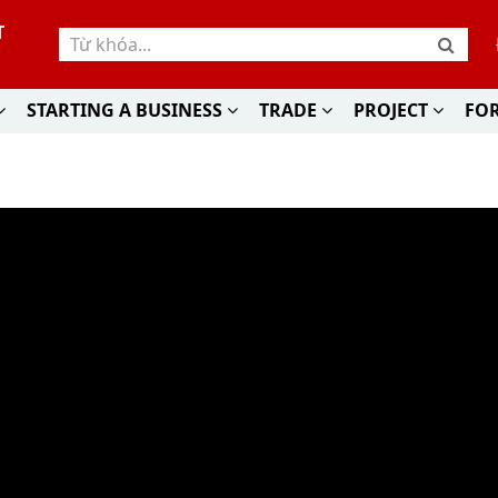
T
STARTING A BUSINESS
TRADE
PROJECT
FO