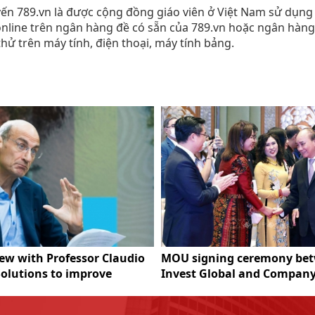
yến 789.vn là được cộng đồng giáo viên ở Việt Nam sử dụng 
online trên ngân hàng đề có sẵn của 789.vn hoặc ngân hàng
thử trên máy tính, điện thoại, máy tính bảng.
iew with Professor Claudio
MOU signing ceremony be
Solutions to improve
Invest Global and Company
m's carbon market system
Federation of Thai Industri