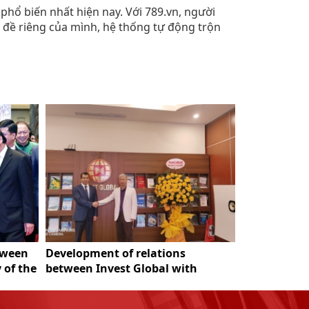
phổ biến nhất hiện nay. Với 789.vn, người
 đề riêng của mình, hệ thống tự động trộn
tween
Development of relations
Fecon Grou
 of the
between Invest Global with
es
Azerbaijan