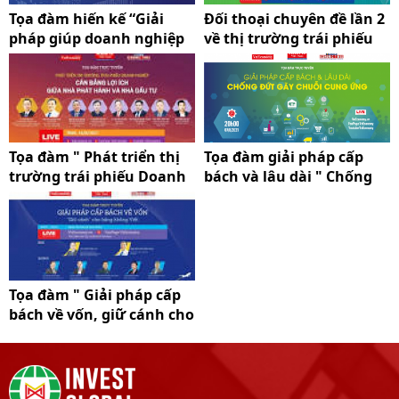
Tọa đàm hiến kế “Giải
Đối thoại chuyên đề lần 2
pháp giúp doanh nghiệp
về thị trường trái phiếu
chủ động thích ứng và
doanh nghiệp
sống chung an toàn với
Covid-19”
Tọa đàm " Phát triển thị
Tọa đàm giải pháp cấp
trường trái phiếu Doanh
bách và lâu dài " Chống
nghiệp- Cân bằng lợi ích
đứt gãy chuỗi cung ứng"
giữa nhà phát hành và
nhà đầu tư"
Tọa đàm " Giải pháp cấp
bách về vốn, giữ cánh cho
hàng không Việt"