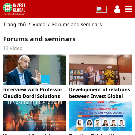
Trang chủ
Video
Forums and seminars
Forums and seminars
13 Video
Interview with Professor
Development of relations
Claudio Dordi Solutions
between Invest Global
to improve Vietnam's
with Azerbaijan
carbon market system