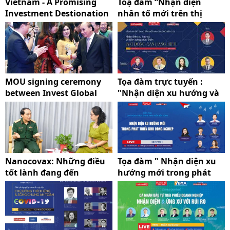
Vietnam - A Promising
Toạ đàm “Nhận diện
Investment Destionation
nhân tố mới trên thị
trường văn phòng cho
thuê”
MOU signing ceremony
Tọa đàm trực tuyến :
between Invest Global
"Nhận diện xu hướng và
and Company of the
tiềm năng phát triển Bất
Federation of Thai
động sản hàng hiệu"
Industries
Nanocovax: Những điều
Tọa đàm " Nhận diện xu
tốt lành đang đến
hướng mới trong phát
triển khu công nghiệp"