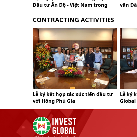
Đầu tư Ấn Độ - Việt Nam trong
vấn Đầ
lĩnh vực Dược phẩm
lịch t
nhân
CONTRACTING ACTIVITIES
 Invest
Lễ ký kết hợp tác xúc tiến đầu tư
Lễ ký k
 Quốc
với Hồng Phú Gia
Global 