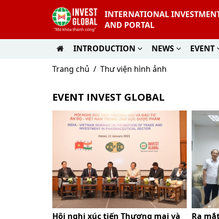
INTERNATIONAL INVESTMEN
AND PORTAL
INTRODUCTION
NEWS
EVENT
Trang chủ
Thư viện hình ảnh
EVENT INVEST GLOBAL
ư nhân tại
Hội nghị xúc tiến Thương mại và
Ra mắt