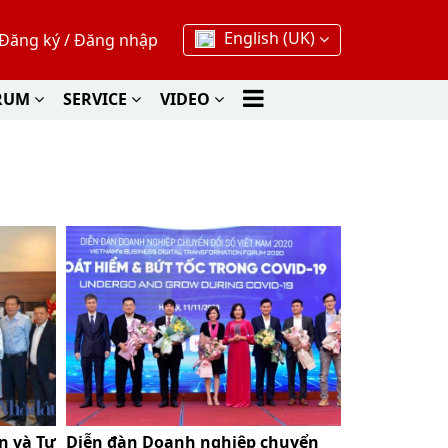
English (UK)
Đăng ký
/
Đăng nhập
RUM
SERVICE
VIDEO
n và Tư
Diễn đàn Doanh nghiệp chuyển
Hội nghị Xú