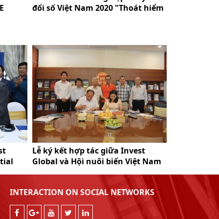
E
đổi số Việt Nam 2020 "Thoát hiểm
Ninh - Hàn 
và bứt tốc trong Covid - 19"
st
Lễ ký kết hợp tác giữa Invest
Lễ ký kết hợ
tial
Global và Hội nuôi biển Việt Nam
Global và đ
INTERACTION ON SOCIAL NETWORKS