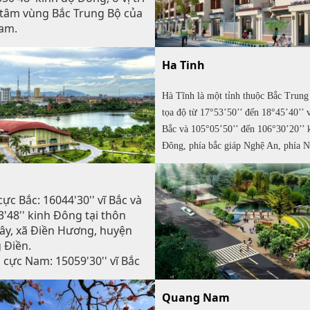
 tâm vùng Bắc Trung Bộ của
Nam.
ông giáp biển, phía Tây giáp
CHDCND Lào, phía Nam giáp
Ha Tinh
à Tĩnh, phía Bắc giáp tỉnh
 Hóa.
Hà Tĩnh là một tỉnh thuộc Bắc Trung
rong hành lang kinh tế
tọa độ từ 17°53’50’’ đến 18°45’40’’ 
 Tây nối liền Myanmar - Thái
Bắc và 105°05’50’’ đến 106°30’20’’ 
Lào - Việt Nam theo Quốc lộ
Đông, phía bắc giáp Nghệ An, phía 
cảng Cửa Lò. Nghệ An có 1
Quảng Bình, phía tây giáp Lào, phía
phố, 3 thị xã và 17 huyện.
đó, Thành phố Vinh là đô thị
giáp biển Đông.
, là trung tâm kinh tế, văn
ực Bắc: 16044'30'' vĩ Bắc và
a tỉnh và của cả khu vực Bắc
'48'' kinh Đông tại thôn
bộ..
ây, xã Điền Hương, huyện
 Điền.
 cực Nam: 15059'30'' vĩ Bắc
041'52'' kinh Đông ở đỉnh
ực nam, xã Thượng Nhật,
Quang Nam
 Nam Đông.