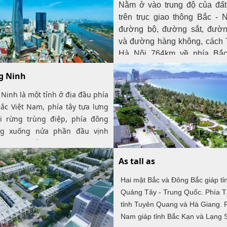
Nằm ở vào trung độ của đất
trên trục giao thông Bắc -
đường bộ, đường sắt, đườn
và đường hàng không, cách 
Hà Nội 764km về phía Bắc
thành phố Hồ Chí Minh 964
g Ninh
phía Nam. Ngoài ra, Đà Nẵng
trung điểm của 4 di sản văn 
Ninh là một tỉnh ở địa đầu phía
giới nổi tiếng là cố đô Huế,
ắc Việt Nam, phía tây tựa lưng
Hội An, Thánh địa Mỹ Sơn v
i rừng trùng điệp, phía đông
quốc gia Phong Nha - Kẻ Bàn
ng xuống nửa phần đầu vịnh
 với bờ biển khúc khuỷu nhiều
ng.
As tall as
Ninh có tọa độ địa lý khoảng
Hai mặt Bắc và Đông Bắc giáp tỉ
' đến 108o31' kinh độ đông và
Quảng Tây - Trung Quốc. Phía T
0' đến 21o40' vĩ độ bắc. Bề
tỉnh Tuyên Quang và Hà Giang. 
từ đông sang tây, nơi rộng nhất
Nam giáp tỉnh Bắc Kạn và Lạng 
km. Bề dọc từ bắc xuống nam