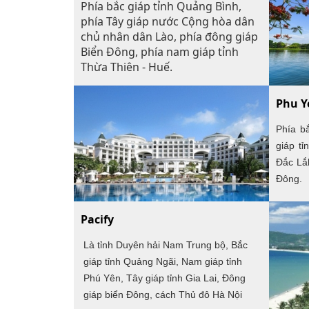
Bắc và các tỉnh phía Nam nước ta.
Phía bắc giáp tỉnh Quảng Bình,
- Điểm
phía Tây giáp nước Cộng hòa dân
107000
chủ nhân dân Lào, phía đông giáp
Paré, 
Biển Đông, phía nam giáp tỉnh
- Điểm
Thừa Thiên - Huế.
và 108
phía Đ
Lăng C
Phu Y
Thừa 
Phía bắ
giới đ
giáp tỉ
Quảng
nước 
Đắc Lắk
Lào (c
Đông.
giáp b
- Phía
Pacify
Thiên 
111,67
Là tỉnh Duyên hải Nam Trung bộ, Bắc
Hải L
giáp tỉnh Quảng Ngãi, Nam giáp tỉnh
tỉnh Q
Phú Yên, Tây giáp tỉnh Gia Lai, Đông
- Từ m
giáp biển Đông, cách Thủ đô Hà Nội
chung 