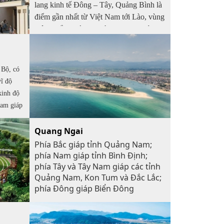
lang kinh tế Đông – Tây, Quảng Bình là
điểm gần nhất từ Việt Nam tới Lào, vùng
Đông Bắc Thái Lan và Myanmar với
chiều dài khoảng 250km.Quảng Bình có
hệ thống giao thông rất thuận lợi, với
đường sắt, đường thủy, sân bay và cảng
 Bộ, có
biển nước sâu cùng với đường bộ chạy
vĩ độ
thẳng tới cửa khẩu quốc tế với Lào
kinh độ
Nam giáp
 Đông
Quang Ngai
Phía Bắc giáp tỉnh Quảng Nam;
phía Nam giáp tỉnh Bình Định;
phía Tây và Tây Nam giáp các tỉnh
Quảng Nam, Kon Tum và Đắc Lắc;
phía Đông giáp Biển Đông