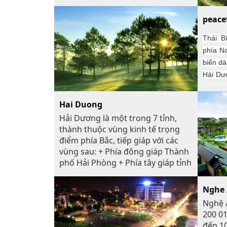
Tây giáp với tỉnh Thái Nguyên (Đồng Hỷ);
phía Nam giáp với tỉnh Bắc Ninh (Sông Cầu),
peace
tỉnh Hải Dương (Chí Linh); phía Bắc giáp với
Thái B
tỉnh Lạng Sơn (Hữu Lũng); đặc biệt là phía
phía N
Tây Nam giáp với Thủ đô Hà Nội (Sóc Sơn)
biển dà
Hải Dư
Hà Nam
Đông g
Hai Duong
Hải Dương là một trong 7 tỉnh,
thành thuộc vùng kinh tế trọng
điểm phía Bắc, tiếp giáp với các
vùng sau: + Phía đông giáp Thành
phố Hải Phòng + Phía tây giáp tỉnh
Hưng Yên + Phía nam giáp tỉnh
Thái Bình + Phía bắc giáp tỉnh Bắc
Nghe
Giang
Nghệ A
200 01
đến 10