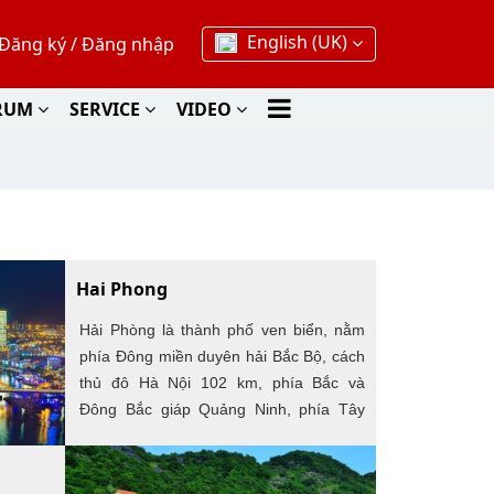
English (UK)
Đăng ký
/
Đăng nhập
RUM
SERVICE
VIDEO
Hai Phong
Hải Phòng là thành phố ven biển, nằm
phía Đông miền duyên hải Bắc Bộ, cách
thủ đô Hà Nội 102 km, phía Bắc và
Đông Bắc giáp Quảng Ninh, phía Tây
Bắc giáp Hải Dương, phía Tây Nam giáp
Thái Bình và phía Đông là bờ biển chạy
dài theo hướng Tây Bắc – Đông Nam từ