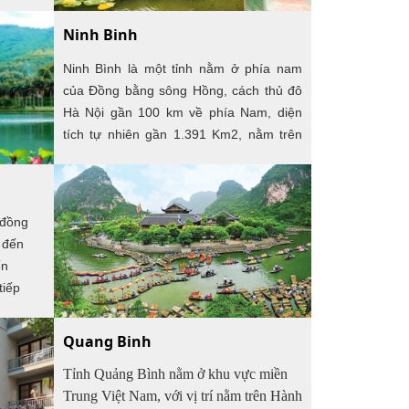
3 km
đường
Ninh Binh
. Ngoài
lộ 5
Ninh Bình là một tỉnh nằm ở phía nam
u Yên
của Đồng bằng sông Hồng, cách thủ đô
Hà Nội gần 100 km về phía Nam, diện
ọng nối
tích tự nhiên gần 1.391 Km2, nằm trên
m, Ninh
tuyến giao thông huyết mạch Bắc - Nam.
i Hải
Với lợi thế gần thủ đô và vùng trung tâm
kinh tế phía Bắc, Ninh Bình có vị trí địa lý
 đồng
và giao thông tương đối thuận lợi để phát
 đến
triển kinh tế - xã hội. - Phía Bắc giáp tỉnh
ến
Hòa Bình, - Phía Đông và Đông Bắc giáp
tiếp
tỉnh Nam Định và Hà Nam, - Phía Nam
, tỉnh
giáp biển Đông, - Phía Tây và Tây Nam
am ở
giáp tỉnh Thanh Hóa.
Quang Binh
 Bộ) ở
Tỉnh Quảng Bình nằm ở khu vực miền
Trung Việt Nam, với vị trí nằm trên Hành