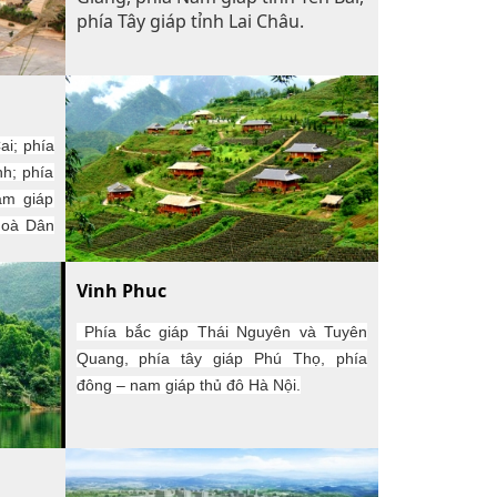
phía Tây giáp tỉnh Lai Châu.
ai; phía
nh; phía
nam giáp
hoà Dân
Vinh Phuc
Phía bắc giáp Thái Nguyên và Tuyên
Quang, phía tây giáp Phú Thọ, phía
đông – nam giáp thủ đô Hà Nội.