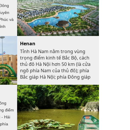
 Đông
Tuyên
 Phúc và
ỉnh
ình.
Henan
Tỉnh Hà Nam nằm trong vùng
trọng điểm kinh tế Bắc Bộ, cách
thủ đô Hà Nội hơn 50 km (là cửa
ngõ phía Nam của thủ đô); phía
Bắc giáp Hà Nội; phía Đông giáp
Hưng Yên, Thái Bình; phía Nam
giáp Nam Định, Ninh Bình; phía
Tây giáp Hòa Bình
đồng
ọng điểm
 - Hải
 phía