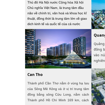
Thủ đô Hà Nội nước Cộng hòa Xã hội
Chủ nghĩa Việt Nam, là trung tâm đầu
não về chính trị, văn hoá và khoa học kĩ
thuật, đồng thời là trung tâm lớn về giao
dịch kinh tế và quốc tế của cả nước
Quan
Quảng 
đông b
vào nú
nghiê
Bắc bộ
cửa sô
Can Tho
Quảng 
Thành phố Cần Thơ nằm ở vùng hạ lưu
106o26
của Sông Mê Kông và ở vị trí trung tâm
từ 20o4
đồng bằng sông Cửu Long, nằm cách
ngang 
Thành phố Hồ Chí Minh 169 km, cách
là 195