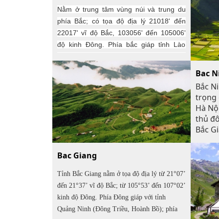
Nằm ở trung tâm vùng núi và trung du
phía Bắc; có tọa độ địa lý 21018' đến
22017' vĩ độ Bắc, 103056' đến 105006'
độ kinh Đông. Phía bắc giáp tỉnh Lào
Cai, phía tây giáp tỉnh Sơn La, phía nam
giáp tỉnh Phú Thọ, phía đông giáp tỉnh
Bac N
Tuyên Quang.
Bắc Ni
trọng 
Hà Nội
thủ đô
Bắc Gi
giáp t
tỉnh H
Bac Giang
tỉnh 
Tỉnh Bắc Giang nằm ở tọa độ địa lý từ 21°07’
đến 21°37’ vĩ độ Bắc; từ 105°53’ đến 107°02’
kinh độ Đông. Phía Đông giáp với tỉnh
Quảng Ninh (Đông Triều, Hoành Bồ); phía