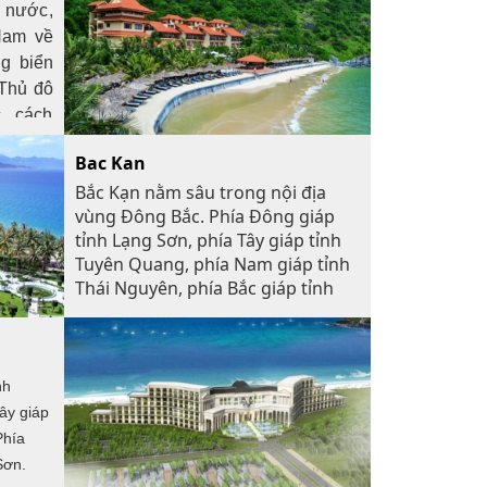
 nước,
phía Đông đảo Cát Hải đến cửa sông
 Nam về
Thái Bình. Là nơi hội tụ đầy đủ các lợi
g biển
thế về đường biển, đường sắt, đường
Thủ đô
bộ và đường hàng không, giao lưu
, cách
thuận lợi với các tỉnh trong cả nước và
 km về
các quốc gia trên thế giới.
Bac Kan
 còn là
Bắc Kạn nằm sâu trong nội địa
hoá thế
vùng Đông Bắc. Phía Đông giáp
 Phố cổ
tỉnh Lạng Sơn, phía Tây giáp tỉnh
à Rừng
Tuyên Quang, phía Nam giáp tỉnh
g.
Thái Nguyên, phía Bắc giáp tỉnh
Cao Bằng. Thị xã tỉnh lỵ cách Thủ
đô Hà Nội 170 km.
nh
ây giáp
Phía
Sơn.