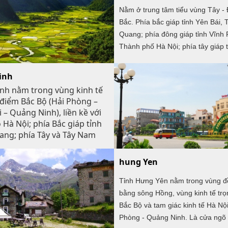
Nằm ở trung tâm tiểu vùng Tây -
Bắc. Phía bắc giáp tỉnh Yên Bái, 
Quang; phía đông giáp tỉnh Vĩnh
Thành phố Hà Nội; phía tây giáp t
Sơn La; phía nam giáp tỉnh Hoà B
inh
nh nằm trong vùng kinh tế
điểm Bắc Bộ (Hải Phòng –
 – Quảng Ninh), liền kề với
 Hà Nội; phía Bắc giáp tỉnh
ang; phía Tây và Tây Nam
hủ đô Hà Nội; phía Nam giáp
ưng Yên; phía Đông giáp
hung Yen
Hải Dương
Tỉnh Hưng Yên nằm trong vùng 
bằng sông Hồng, vùng kinh tế tr
Bắc Bộ và tam giác kinh tế Hà Nội
Phòng - Quảng Ninh. Là cửa ngõ