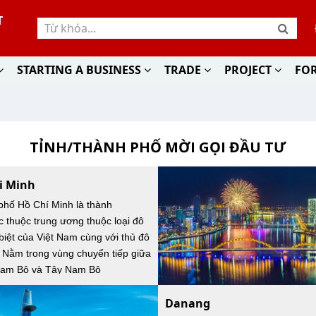
T
STARTING A BUSINESS
TRADE
PROJECT
FO
TỈNH/THÀNH PHỐ MỜI GỌI ĐẦU TƯ
i Minh
hố Hồ Chí Minh là thành
c thuộc trung ương thuộc loại đô
 biệt của Việt Nam cùng với thủ đô
 Nằm trong vùng chuyển tiếp giữa
am Bộ và Tây Nam Bộ
Danang