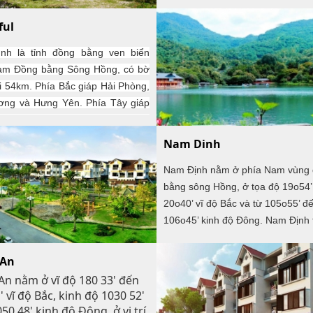
Đông của Hà Nội, Hưng Yên có 2
quốc lộ 5A và trên 20 km tuyến 
ful
sắt Hà Nội – Hải Phòng chạy qua
ình là tỉnh đồng bằng ven biển
ra có quốc lộ 39A, 38 nối từ quốc 
am Đồng bằng Sông Hồng, có bờ
qua thị xã đến quốc lộ 1A qua cầ
i 54km. Phía Bắc giáp Hải Phòng,
Lệnh và quốc lộ 10 qua cầu Triều
ơng và Hưng Yên. Phía Tây giáp
Dương, là trục giao thông quan tr
. Phía Nam giáp Nam Định. Phía
các tỉnh Tây- Nam Bắc bộ (Hà Na
iáp biển Đông
Bình, Nam Định, Thanh Hóa…) vớ
Nam Dinh
Dương, Hải Phòng
Nam Định nằm ở phía Nam vùng
bằng sông Hồng, ở tọa độ 19o54’
20o40’ vĩ độ Bắc và từ 105o55’ đ
106o45’ kinh độ Đông. Nam Định 
giáp với tỉnh Thái Bình ở phía bắc
Ninh Bình ở phía nam, tỉnh Hà N
 An
phía tây bắc, giáp biển (vịnh Bắc
n nằm ở vĩ độ 180 33' đến
phía Đông.
' vĩ độ Bắc, kinh độ 1030 52'
50 48' kinh độ Đông, ở vị trí