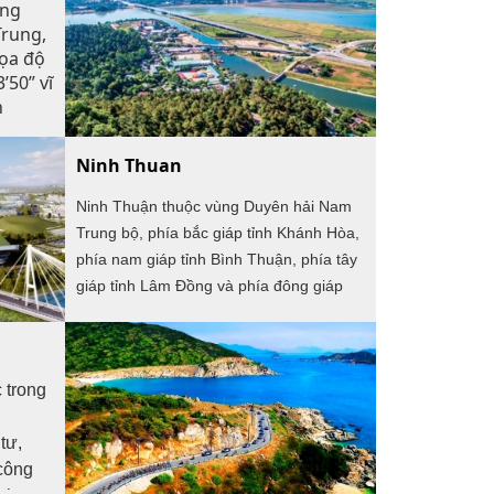
ùng
Trung,
tọa độ
’50” vĩ
n
ách
km về
Ninh Thuan
Hồ Chí
 theo
Ninh Thuận thuộc vùng Duyên hải Nam
Trung bộ, phía bắc giáp tỉnh Khánh Hòa,
hiên
phía nam giáp tỉnh Bình Thuận, phía tây
giáp tỉnh Lâm Đồng và phía đông giáp
g Ngãi
biển Đông.
ND Lào
 trong
tư,
công