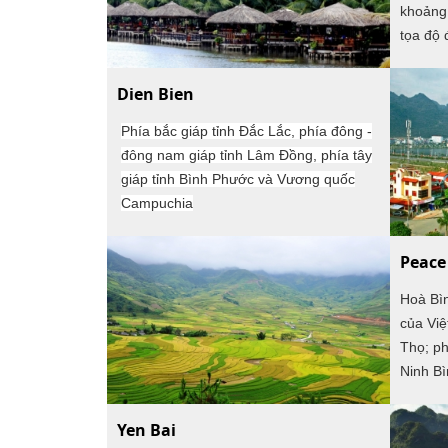
Sơn, B
– nam từ 22o27’- 21o19’ vĩ bắc;
khoảng
chiều đông – tây 106o06 - 107021’
giáp H
tọa độ 
kinh đông.
Bắc và 
Đông; p
Dien Bien
Nam của
Phía bắc giáp tỉnh Đắc Lắc, phía đông -
Điện B
đông nam giáp tỉnh Lâm Đồng, phía tây
tiếp gi
giáp tỉnh Bình Phước và Vương quốc
phía Na
Campuchia
265,095
Trung 
Peace
Hoà Bi
của Việt
Thọ; ph
Ninh Bi
Nội, Hà
Thanh H
Yen Bai