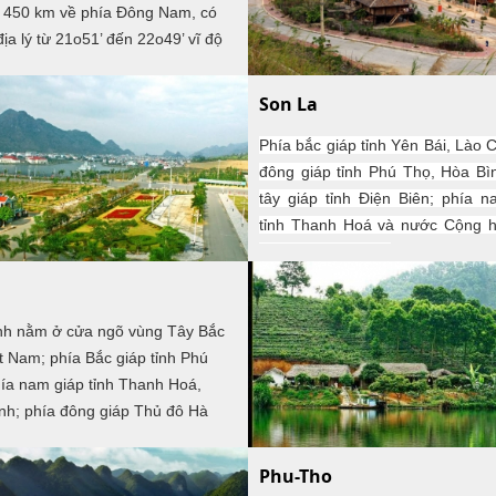
ắc Giang, Hải Dương; phía nam
 450 km về phía Đông Nam, có
ải Phòng. Bờ biển dài 250km.
địa lý từ 21o51’ đến 22o49’ vĩ độ
102o19’ đến 103o59’ kinh độ
hía Bắc và Tây Bắc giáp tỉnh Vân
Son La
 Trung Quốc, phía Tây giáp tỉnh
iên, phía Đông và phía Đông Nam
Phía bắc giáp tỉnh Yên Bái, Lào C
áp với hai tỉnh Lào Cai và Yên Bái,
đông giáp tỉnh Phú Thọ, Hòa Bì
m tiếp giáp với tỉnh Sơn La. Có
tây giáp tỉnh Điện Biên; phía 
 km đường biên giới giáp với
tỉnh Thanh Hoá và nước Cộng 
Quốc.
chủ nhân dân Lào.
̀nh nằm ở cửa ngõ vùng Tây Bắc
 Nam; phía Bắc giáp tỉnh Phú
ía nam giáp tỉnh Thanh Hoá,
̀nh; phía đông giáp Thủ đô Hà
 Nam; phía tây giáp tỉnh Sơn La,
oá.
Phu-Tho