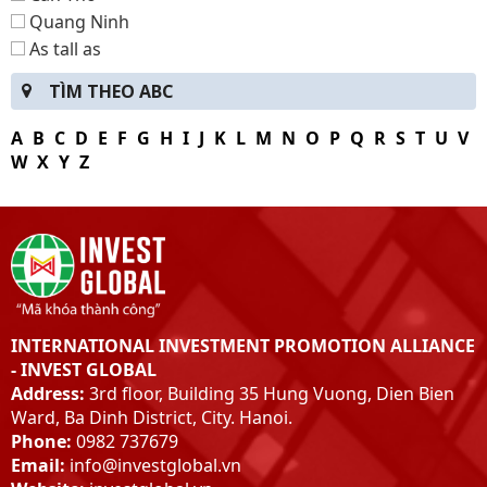
Quang Ninh
As tall as
Bac Kan
TÌM THEO ABC
Lang Son
Ha Giang
A
B
C
D
E
F
G
H
I
J
K
L
M
N
O
P
Q
R
S
T
U
V
Tuyen Quang
W
X
Y
Z
Thai Nguyen
Dien Bien
Hybrid
Son La
Lao Cai
Yen Bai
INTERNATIONAL INVESTMENT PROMOTION ALLIANCE
Peace
- INVEST GLOBAL
Phu-Tho
Address:
3rd floor, Building 35 Hung Vuong, Dien Bien
Vinh Phuc
Ward, Ba Dinh District, City. Hanoi.
Bac Giang
Phone:
0982 737679
Bac Ninh
Email:
info@investglobal.vn
hung Yen