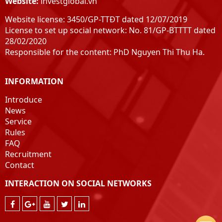
Website:
investglobal.vn
Henan
Website license: 3450/GP-TTĐT dated 12/07/2019
Hai Duong
License to set up social network: No. 81/GP-BTTTT dated
peaceful
28/02/2020
Nam Dinh
Responsible for the content: PhD Nguyen Thi Thu Ha.
Ninh Binh
Thanh Hoa
INFORMATION
Nghe An
Ha Tinh
Introduce
Quang Binh
News
Service
Quang Tri
Rules
Hue
FAQ
Quang Nam
Recruitment
Quang Ngai
Contact
Pacify
INTERACTION ON SOCIAL NETWORKS
Phu Yen
Khanh Hoa
Ninh Thuan
Binh Thuan