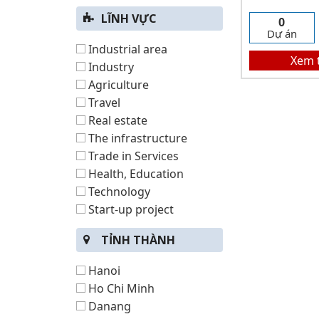
LĨNH VỰC
0
Dự án
Industrial area
Xem 
Industry
Agriculture
Travel
Real estate
The infrastructure
Trade in Services
Health, Education
Technology
Start-up project
TỈNH THÀNH
Hanoi
Ho Chi Minh
Danang