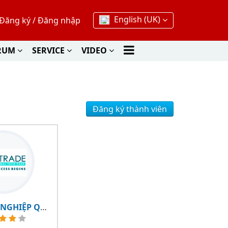
English (UK)
Đăng ký
/
Đăng nhập
RUM
SERVICE
VIDEO
Đăng ký thành viên
KHU CÔNG NGHIỆP QUỐC TẾ PROTRADE - PITP