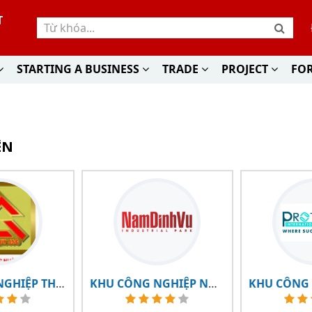
T
STARTING A BUSINESS
TRADE
PROJECT
FO
ÊN
KHU CÔNG NGHIỆP THUẬN THÀNH III
KHU CÔNG NGHIỆP NAM ĐÌNH VŨ