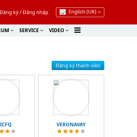
English (UK)
Đăng ký
/
Đăng nhập
RUM
SERVICE
VIDEO
Đăng ký thành viên
KICFQ
VERONAVAY