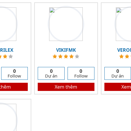
RILEX
VIKIFMK
VERO
0
0
0
0
Follow
Dự án
Follow
Dự án
thêm
Xem thêm
Xem