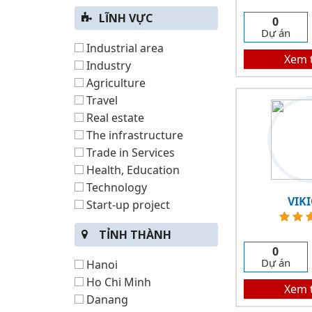
LĨNH VỰC
0
Dự án
Industrial area
Xem 
Industry
Agriculture
Travel
Real estate
The infrastructure
Trade in Services
Health, Education
Technology
VIK
Start-up project
TỈNH THÀNH
0
Dự án
Hanoi
Ho Chi Minh
Xem 
Danang