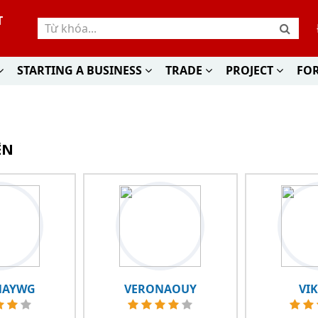
T
STARTING A BUSINESS
TRADE
PROJECT
FO
ÊN
NAYWG
VERONAOUY
VI